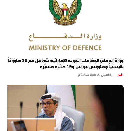
وزارة الدفاع: الدفاعات الجوية الإماراتية تتعامل مع 12 صاروخاً
باليستياً وصاروخين جوالين و19 طائرة مسيّرة
اخبار
الخميس 07 مايو 10:32 م