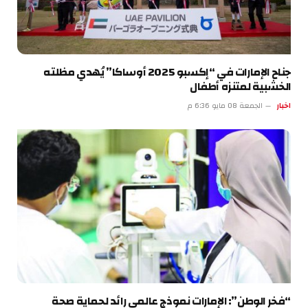
جناح الإمارات في “إكسبو 2025 أوساكا” يُهدي مظلته
الخشبية لمتنزه أطفال
اخبار
الجمعة 08 مايو 6:36 م
“فخر الوطن”: الإمارات نموذج عالمي رائد لحماية صحة