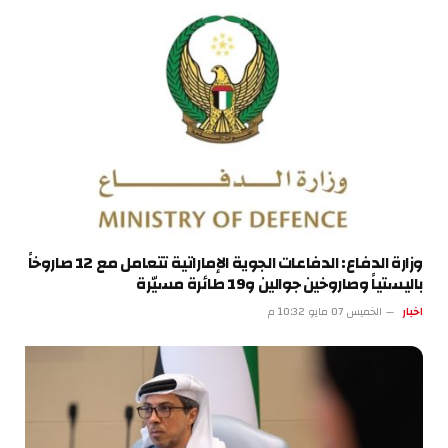
وزارة الدفاع: الدفاعات الجوية الإماراتية تتعامل مع 12 صاروخاً
باليستياً وصاروخين جوالين و19 طائرة مسيّرة
اخبار
الخميس 07 مايو 10:32 م