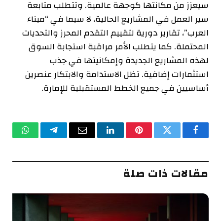
سيعزز من مكانتها كوجهة عالمية. وتتطلب متابعة
سير العمل في المشاريع الحالية، لا سيما في “ميناء
العرب”، تقارير دورية لتقييم التقدم المحرز والتحديات
المحتملة. كما يتطلب الأمر مراقبة استجابة السوق
لهذه المشاريع الجديدة وإمكانيتها في جذب
استثمارات إضافية. تظل الاستدامة والابتكار عنصرين
أساسيين في جميع الخطط المستقبلية للإمارة.
فيسبوك
تويتر
بينتيريست
لينكدإن
البريد
تيلقرام
واتساب
الإلكتروني
مقالات ذات صلة