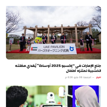
جناح الإمارات في “إكسبو 2025 أوساكا” يُهدي مظلته
الخشبية لمتنزه أطفال
اخبار
الجمعة 08 مايو 6:36 م