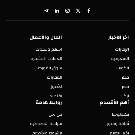
X
فيسبوك
الانستغرام
لينكدإن
تيلقرام
(Twitter)
اخر الاخبار
المال والأعمال
الإمارات
اسهم وسندات
السعودية
العملات المشفرة
الكويت
سوق الفوركس
قطر
العقارات
مصر
الأصول
تركيا
اقتصاد
أهم الأقسام
روابط هامة
تكنولوجيا
من نحن
ثقافة وفنون
سياسة الخصوصية
اخبار العالم
الشروط والأحكام