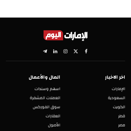
X
فيسبوك
الانستغرام
لينكدإن
تيلقرام
(Twitter)
اخر الاخبار
المال والأعمال
الإمارات
اسهم وسندات
السعودية
العملات المشفرة
الكويت
سوق الفوركس
قطر
العقارات
مصر
الأصول