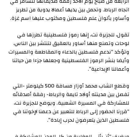
الرابعة من صباح يوم الأحد رفقة صديقاتها لتسافر في
اتجاه الرباط. وتحمل بين يديها أعمالا يدوية من تطريز
وأساور بألوان علم فلسطين ومكتوب عليها اسم غزة.
تقول، للجزيرة نت، إنها رموز فلسطينية تطرزها في
لوحات وتصنع منها أساور بالعقيق لتنتشر بين الناس،
وتؤكد “ندعم فلسطين بالدعاء والمقاطعة والمسيرات
وأيضا بنشر الرموز الفلسطينية وجعلها جزءا من حياتنا
وأعمالنا الإبداعية”.
وقطع الشاب محمد أوزار مسافة 500 كيلومتر -التي
تفصل بين مدينته أولاد تايمة والرباط- رفقة أصدقائه
للمشاركة في المسيرة الشعبية. ويوضح للجزيرة نت،
“قررنا الحضور إلى الرباط للتعبير عن دعمنا لإخوتنا في
فلسطين الذين يتعرضون لحرب إبادة”.
ويضيف “أن يأتي المغاربة من كل المدن للمشاركة في