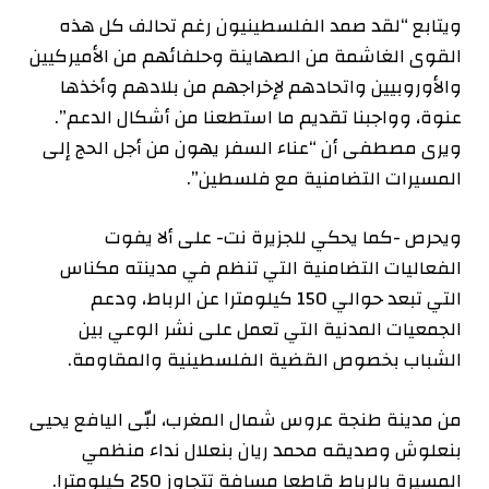
ويتابع “لقد صمد الفلسطينيون رغم تحالف كل هذه
القوى الغاشمة من الصهاينة وحلفائهم من الأميركيين
والأوروبيين واتحادهم لإخراجهم من بلادهم وأخذها
عنوة، وواجبنا تقديم ما استطعنا من أشكال الدعم”.
ويرى مصطفى أن “عناء السفر يهون من أجل الحج إلى
المسيرات التضامنية مع فلسطين”.
ويحرص -كما يحكي للجزيرة نت- على ألا يفوت
الفعاليات التضامنية التي تنظم في مدينته مكناس
التي تبعد حوالي 150 كيلومترا عن الرباط، ودعم
الجمعيات المدنية التي تعمل على نشر الوعي بين
الشباب بخصوص القضية الفلسطينية والمقاومة.
من مدينة طنجة عروس شمال المغرب، لبّى اليافع يحيى
بنعلوش وصديقه محمد ريان بنعلال نداء منظمي
المسيرة بالرباط قاطعا مسافة تتجاوز 250 كيلومترا.