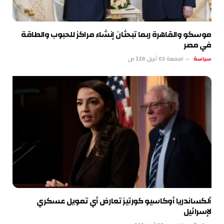
موسكو والقاهرة ربما تبحثان إنشاء مراكز للحبوب والطاقة
في مصر
سياسة
الجمعة 03 أبريل 1:16 ص
ألكساندريا أوكاسيو كورتيز تعارض أي تمويل عسكري
لإسرائيل