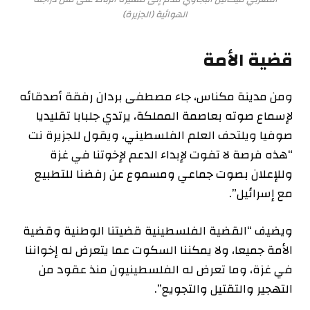
الهوائية (الجزيرة)
قضية الأمة
ومن مدينة مكناس، جاء مصطفى بردان رفقة أصدقائه
لإسماع صوته بعاصمة المملكة، يرتدي جلبابا تقليديا
صوفيا ويلتحف العلم الفلسطيني، ويقول للجزيرة نت
“هذه فرصة لا تفوت لإبداء الدعم لإخوتنا في غزة
وللإعلان بصوت جماعي ومسموع عن رفضنا للتطبيع
مع إسرائيل”.
ويضيف “القضية الفلسطينية قضيتنا الوطنية وقضية
الأمة جميعا، ولا يمكننا السكوت عما يتعرض له إخواننا
في غزة، وما تعرض له الفلسطينيون منذ عقود من
التهجير والتقتيل والتجويع”.