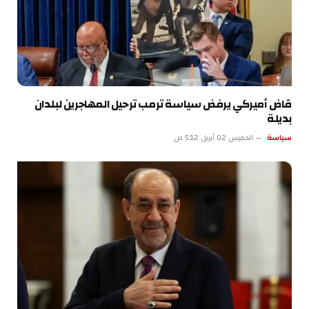
قاض أميركي يرفض سياسة ترمب ترحيل المهاجرين لبلدان
بديلة
سياسة
الخميس 02 أبريل 5:12 ص