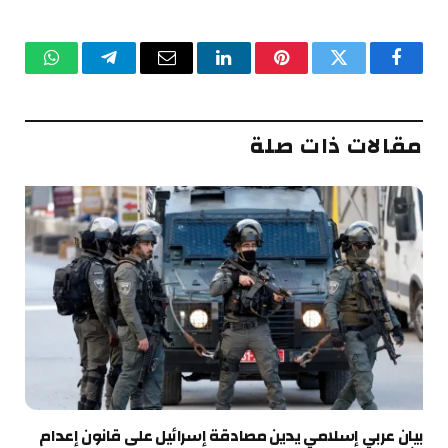
فيسبوك
تويتر
بينتيريست
لينكدإن
البريد
تيلقرام
واتساب
الإلكتروني
مقالات ذات صلة
بيان عربي إسلامي يدين مصادقة إسرائيل على قانون إعدام