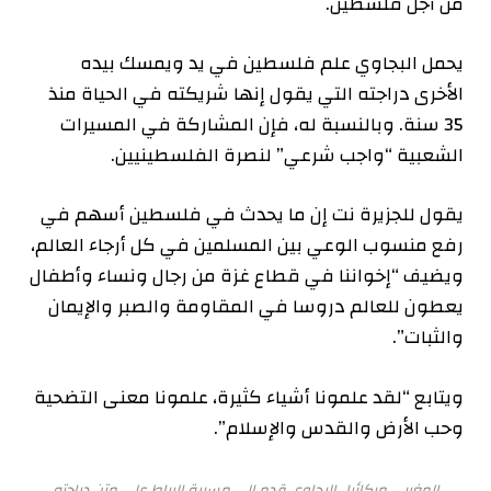
من أجل فلسطين.
يحمل البجاوي علم فلسطين في يد ويمسك بيده
الأخرى دراجته التي يقول إنها شريكته في الحياة منذ
35 سنة. وبالنسبة له، فإن المشاركة في المسيرات
الشعبية “واجب شرعي” لنصرة الفلسطينيين.
يقول للجزيرة نت إن ما يحدث في فلسطين أسهم في
رفع منسوب الوعي بين المسلمين في كل أرجاء العالم،
ويضيف “إخواننا في قطاع غزة من رجال ونساء وأطفال
يعطون للعالم دروسا في المقاومة والصبر والإيمان
والثبات”.
ويتابع “لقد علمونا أشياء كثيرة، علمونا معنى التضحية
وحب الأرض والقدس والإسلام”.
المغربي ميكائيل البجاوي قدم إلى مسيرة الرباط على متن دراجته