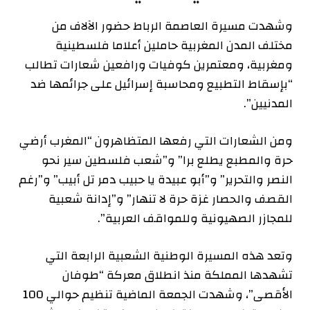
وشهدت مسيرة العاصمة الرباط حضور الآلاف من
مختلف المدن المغربية حاملين أعلاما فلسطينية
ومغربية، ومعتمرين كوفيات ورافعين شعارات تطالب
“بإسقاط التطبيع ومحاسبة إسرائيل على جرائمها ضد
المدنيين”.
ومن الشعارات التي رفعها المتظاهرون “المغرب أرضي
حرة والمطبع يطلع برا” و”شعب فلسطين سير نحو
النصر والتحرير” و”أبو عبيدة يا حبيب دمر تل أبيب” و”رغم
القصف والحصار غزة حرة لا تنهار” و”إدانة شعبية
للمجازر الصهيونية وللمواقف العربية”.
وتعد هذه المسيرة الوطنية الشعبية الرابعة التي
تشهدها المملكة منذ انطلاق معركة “طوفان
الأقصى”، وشهدت الجمعة الماضية تنظيم حوالي 100