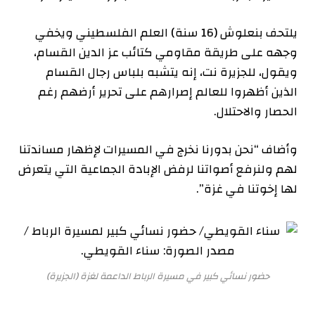
يلتحف بنعلوش (16 سنة) العلم الفلسطيني ويخفي
وجهه على طريقة مقاومي كتائب عز الدين القسام،
ويقول، للجزيرة نت، إنه يتشبه بلباس رجال القسام
الذين أظهروا للعالم إصرارهم على تحرير أرضهم رغم
الحصار والاحتلال.
وأضاف “نحن بدورنا نخرج في المسيرات لإظهار مساندتنا
لهم ولنرفع أصواتنا لرفض الإبادة الجماعية التي يتعرض
لها إخوتنا في غزة”.
حضور نسائي كبير في مسيرة الرباط الداعمة لغزة (الجزيرة)