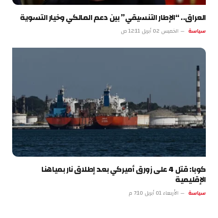
العراق.. “الإطار التنسيقي” بين دعم المالكي وخيار التسوية
سياسة
الخميس 02 أبريل 12:11 ص
كوبا: قتل 4 على زورق أميركي بعد إطلاق نار بمياهنا
الإقليمية
سياسة
الأربعاء 01 أبريل 7:10 م