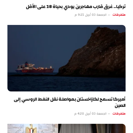
تركيا.. غرق قارب مهاجرين يودي بحياة 18 على الأقل
متفرقات
الجمعة 03 أبريل 9:21 م
أميركا تسمح لكازاخستان بمواصلة نقل النفط الروسي إلى
الصين
متفرقات
الجمعة 03 أبريل 4:20 م