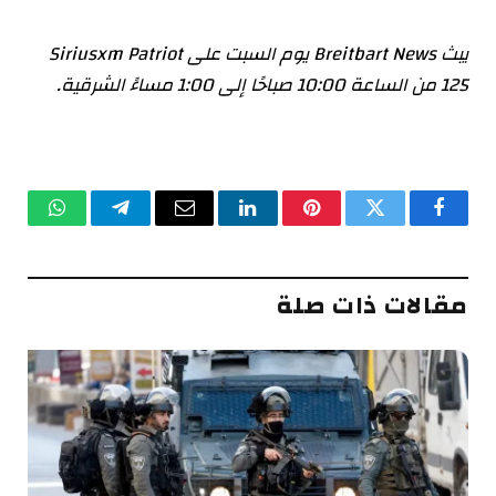
يبث Breitbart News يوم السبت على Siriusxm Patriot
125 من الساعة 10:00 صباحًا إلى 1:00 مساءً الشرقية.
فيسبوك
تويتر
بينتيريست
لينكدإن
البريد
تيلقرام
واتساب
الإلكتروني
مقالات ذات صلة