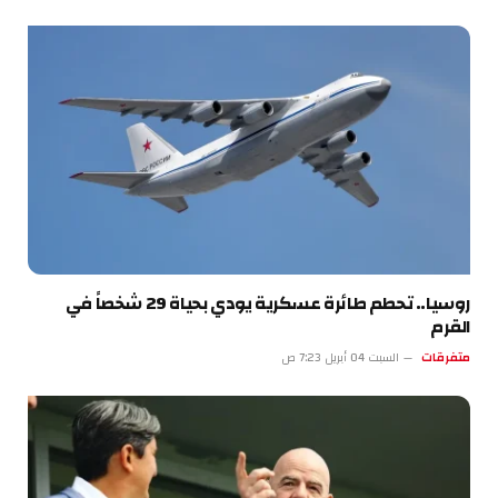
روسيا.. تحطم طائرة عسكرية يودي بحياة 29 شخصاً في
القرم
متفرقات
السبت 04 أبريل 7:23 ص