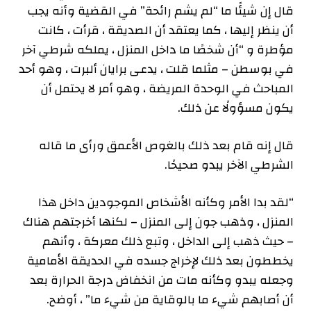
قال إن شيئًا ما “لم يشم رائحة” في القضية وأنه يجب
أن ينظر إليها ، كما يعتقد أن الصديقة ، قرأت ، كانت
مؤطرة و “أن شخصًا ما داخل المنزل ، يملكه شرطي آخر
في بوسطن – مثلما قلت ، يدعى برايان ألبرت ، وهو أحد
المباحث في الوحدة المريضة ، وهو أمر لا يحتمل أن
يكون مسؤولًا عن ذلك.
قال إنه قام بعد ذلك بالغوص الأعمق ورأى ما قاله
الشرطي الآخر يبدو صحيحًا.
“لقد بدا الأمر وكأنه الأشخاص الموجودين داخل هذا
المنزل ، وذهب جون إلى المنزل – لكنها أخرجتهم هناك
– حيث ذهب إلى الداخل ، وتبع ذلك معركة ، وأنهم
يخططون بعد ذلك لإخراج جسده في الحديقة الأمامية
وجعله يبدو وكأنه مات من انخفاض درجة الحرارة بعد
أن أصابهم شيء ما بالوقاية من شيء ما” ، أوضح.