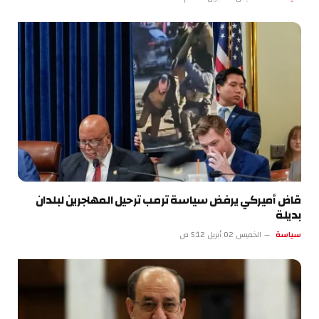
قاض أميركي يرفض سياسة ترمب ترحيل المهاجرين لبلدان
بديلة
سياسة
الخميس 02 أبريل 5:12 ص