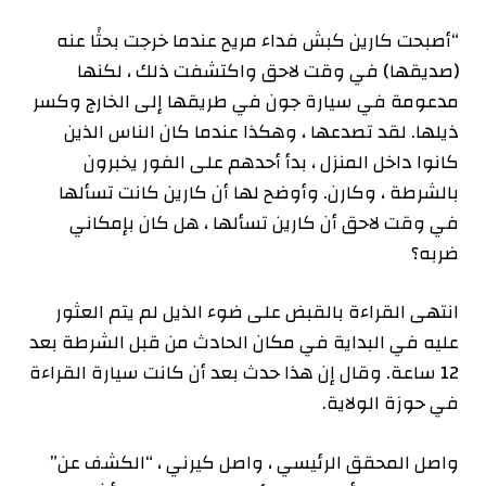
“أصبحت كارين كبش فداء مريح عندما خرجت بحثًا عنه
(صديقها) في وقت لاحق واكتشفت ذلك ، لكنها
مدعومة في سيارة جون في طريقها إلى الخارج وكسر
ذيلها. لقد تصدعها ، وهكذا عندما كان الناس الذين
كانوا داخل المنزل ، بدأ أحدهم على الفور يخبرون
بالشرطة ، وكارن. وأوضح لها أن كارين كانت تسألها
في وقت لاحق أن كارين تسألها ، هل كان بإمكاني
ضربه؟
انتهى القراءة بالقبض على ضوء الذيل لم يتم العثور
عليه في البداية في مكان الحادث من قبل الشرطة بعد
12 ساعة. وقال إن هذا حدث بعد أن كانت سيارة القراءة
في حوزة الولاية.
واصل المحقق الرئيسي ، واصل كيرني ، “الكشف عن”