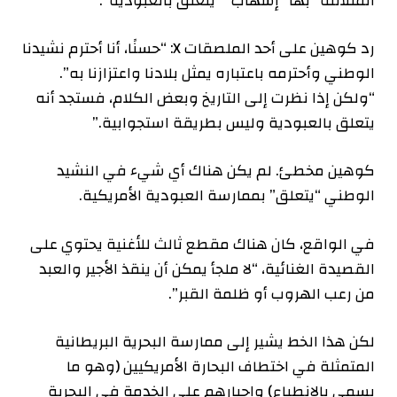
المتلألئة” بها “إسهاب” “يتعلق بالعبودية”.
رد كوهين على أحد الملصقات X: “حسنًا، أنا أحترم نشيدنا
الوطني وأحترمه باعتباره يمثل بلادنا واعتزازنا به”.
“ولكن إذا نظرت إلى التاريخ وبعض الكلام، فستجد أنه
يتعلق بالعبودية وليس بطريقة استجوابية.”
كوهين مخطئ. لم يكن هناك أي شيء في النشيد
الوطني “يتعلق” بممارسة العبودية الأمريكية.
في الواقع، كان هناك مقطع ثالث للأغنية يحتوي على
القصيدة الغنائية، “لا ملجأ يمكن أن ينقذ الأجير والعبد
من رعب الهروب أو ظلمة القبر”.
لكن هذا الخط يشير إلى ممارسة البحرية البريطانية
المتمثلة في اختطاف البحارة الأمريكيين (وهو ما
يسمى بالانطباع) وإجبارهم على الخدمة في البحرية