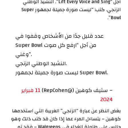
أجل “Lift Every Voice and Sing”. النشيد الوطني
الزنجي. كتب: “ليست صورة جميلة لجمهور Super
Bowl”.
عدد قليل جدًا من الأشخاص وقفوا في
Super Bowl من أجل “ارفع كل صوت
وغني”.
النشيد الوطني الزنجي.
ليست صورة جميلة لجمهور Super Bowl.
– ستيف كوهين (@RepCohen)
11 فبراير
2024
بغض النظر عن عبارة “الزنجي” الغريبة التي استخدمها
كوهين – يتساءل المرء عما إذا كان قد كتب ذلك وهو
جالس على طاولة الغداء في Walgreens – فقد تم