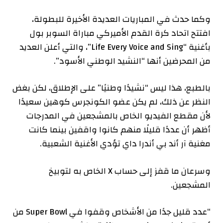
وكما حدث في المباريات العديدة الأخيرة للبطولة،
افتتح اتحاد كرة القدم الأميركي مباراة السوبر بول
بأغنية “Life Every Voice and Sing”، والتي أعلن العديد
من المحرضين أنها “النشيد الوطني الأسود”.
بالطبع، هذا ليس “نشيدًا وطنيًا” على الإطلاق، لكن بغض
النظر عن ذلك، لم يكن عضو الكونجرس كوهين سعيدًا
لأن مقطع الفيديو الخاص بالمشجعين في المدرجات
أظهر أن عددًا قليلًا منهم كانوا واقفين بينما كانت
مغنية آر أند بي أندرا داي تؤدي الأغنية الشعبية.
وسرعان ما قفز إلى حساب X الخاص به لتوبيخ
المشجعين.
“عدد قليل جدًا من الأشخاص وقفوا في Super Bowl من