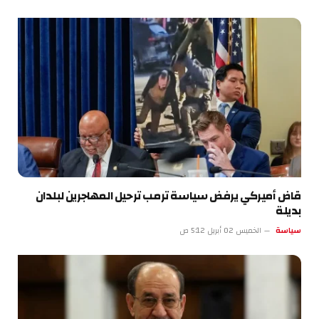
قاض أميركي يرفض سياسة ترمب ترحيل المهاجرين لبلدان
بديلة
سياسة
الخميس 02 أبريل 5:12 ص