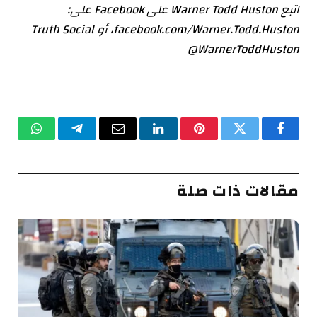
اتبع Warner Todd Huston على Facebook على:
facebook.com/Warner.Todd.Huston، أو Truth Social
@WarnerToddHuston
فيسبوك
تويتر
بينتيريست
لينكدإن
البريد
تيلقرام
واتساب
الإلكتروني
مقالات ذات صلة