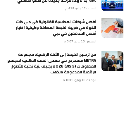
GAC إيذانًا ببدء مرحلة جديدة من النمو العالمي
الجمعة 17 يوليو 4:47 م
أفضل شركات المحاسبة القانونية في دبي ذات
الخبرة في ضريبة القيمة المضافة وكيفية اختيار
أفضل المدققين في دبي
الخميس 16 يوليو 6:07 م
من ترسيخ القيمة إلى الثقة الرقمية: مجموعة
METRA تستعرض في منتدى القمة العالمية لمجتمع
المعلومات (WSIS) 2026 بجنيف بنية تحتية للأصول
الرقمية المدعومة بالذهب
الجمعة 10 يوليو 10:19 م