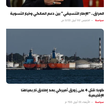
العراق.. “الإطار التنسيقي” بين دعم المالكي وخيار التسوية
سياسة
الخميس 02 أبريل 12:11 ص
كوبا: قتل 4 على زورق أميركي بعد إطلاق نار بمياهنا
الإقليمية
سياسة
الأربعاء 01 أبريل 7:10 م