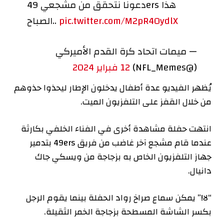
دعونا نتحقق من مشجعي 49ers هذا
pic.twitter.com/M2pR40ydlX
الصباح..
— ميمات اتحاد كرة القدم الأميركي
(@NFL_Memes)
12 فبراير 2024
يُظهر الفيديو عدة أطفال يدخلون الإطار ليحذوا حذوهم
من خلال القفز على التلفزيون الميت.
انتهت حفلة مشاهدة أخرى في الفناء الخلفي بكارثة
عندما قام مشجع آخر غاضب من فريق 49ers بتدمير
جهاز التلفزيون الخاص به بزجاجة من ويسكي جاك
دانيال.
“لا!” يمكن سماع صراخ رواد الحفلة بينما يقوم الرجل
بكسر الشاشة المسطحة بزجاجة الخمر الثقيلة.