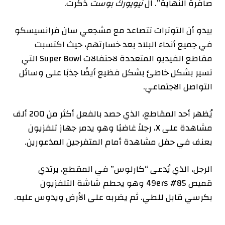
صافرة النهاية”.
ال
نيويورك بوست
ذكرت
.
يبدو أن التوترات تتصاعد مع مشجعي سان فرانسيسكو
في جميع أنحاء البلاد بعد خسارتهم، حيث اكتسبت
مقاطع الفيديو المتعددة لاحتفالات Super Bowl التي
تسير بشكل خاطئ بشكل فظيع أيضًا جذبًا على وسائل
التواصل الاجتماعي.
يُظهر أحد المقاطع، الذي حصد بالفعل أكثر من 200 ألف
مشاهدة على X، رجلاً غاضبًا وهو يدمر جهاز تلفزيون
بعنف في حفل مشاهدة أمام المتفرجين المذعورين.
الرجل، الذي يُدعى “كارلوس” في المقطع، يرتدي
قميص 49ers #85 وهو يحطم شاشة التلفزيون
بكرسي قابل للطي. ثم يضربه على الأرض ويدوس عليه.