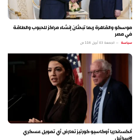
موسكو والقاهرة ربما تبحثان إنشاء مراكز للحبوب والطاقة
في مصر
سياسة
الجمعة 03 أبريل 1:16 ص
ألكساندريا أوكاسيو كورتيز تعارض أي تمويل عسكري
لإسرائيل