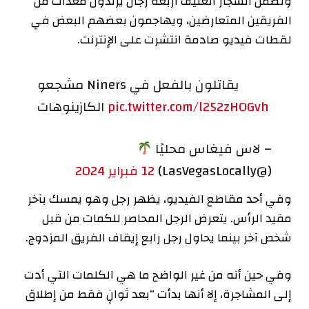
وتضمن الشجار العنيف أربعة رجال يرتدون معدات من
الفريقين المتعارضين، ويهاجمون بعضهم البعض في
لقطات فيديو صادمة انتشرت على الإنترنت.
مشجعو Niners يقاتلون بالفعل في
pic.twitter.com/l252zHOGvh
الكازينوهات
– لاس فيغاس محليًا
(@LasVegasLocally)
12 فبراير 2024
وفي أحد مقاطع الفيديو، يظهر رجل وهو يمسك بآخر
مقيد الرأس. يتعرض الرجل المحاصر للكمات من قبل
شخص آخر بينما يحاول رجل رابع إيقاف الفريق المزدوج.
وفي حين أنه من غير الواضح ما هي الكلمات التي أدت
إلى المشاجرة، إلا أنها بدأت “بعد ثوانٍ فقط من إطلاق