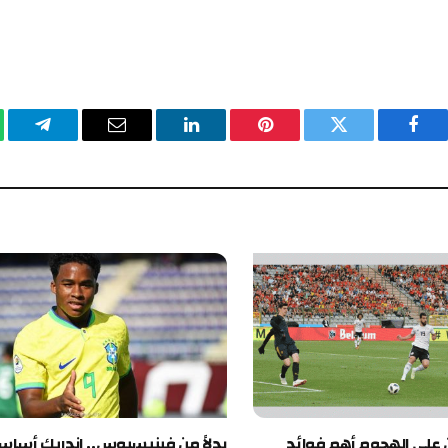
يسبوك
تويتر
بينتيريست
لينكدإن
البريد
تيلقرام
وا
الإلكتروني
الهجوم أهم فوائد
بدلاً من فينيسيوس.. إندريك أساسياً في