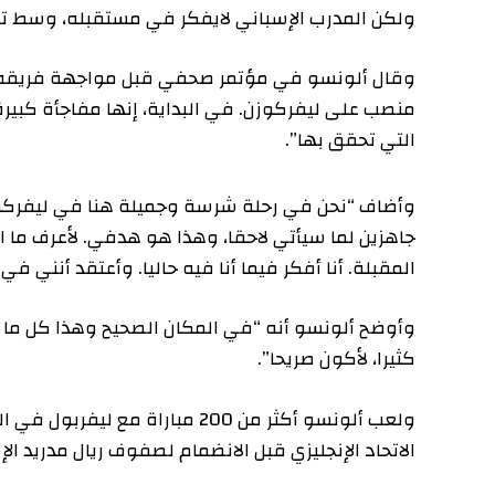
ولكن المدرب الإسباني لايفكر في مستقبله، وسط تكهنات 
وقال ألونسو في مؤتمر صحفي قبل مواجهة فريقه مع بورو
منصب على ليفركوزن. في البداية، إنها مفاجأة كبيرة. أكن ا
التي تحقق بها”.
وأضاف “نحن في رحلة شرسة وجميلة هنا في ليفركوزن، وأح
جاهزين لما سيأتي لاحقا، وهذا هو هدفي. لأعرف ما الذي س
المقبلة. أنا أفكر فيما أنا فيه حاليا. وأعتقد أنني في مكان
وأوضح ألونسو أنه “في المكان الصحيح وهذا كل ما يمكنني
كثيرا، لأكون صريحا”.
الاتحاد الإنجليزي قبل الانضمام لصفوف ريال مدريد الإسباني.