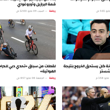
قمة البرازيل وأوروغواي
رياضة
السبت 09 مايو 12:00 ص
يستحق الخروج بنتيجة
لقطات من سباق «تحدي دبي للدراجات
الهوائية»
رياضة
الجمعة 08 مايو 8:57 ص