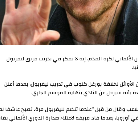
ماني لكرة القدم، إنه لا يفكر في تدريب فريق ليفربول
ئل لخلافة يورغن كلوب في تدريب ليفربول، بعدما أعلن
ه سيرحل عن النادي بنهاية الموسم الجاري.
قال من قبل “عندما تنضم لليفربول مرة، تصبح عاشقا له”،
، بعدما قاد فريقه لاعتلاء صدارة الدوري الألماني بفارق