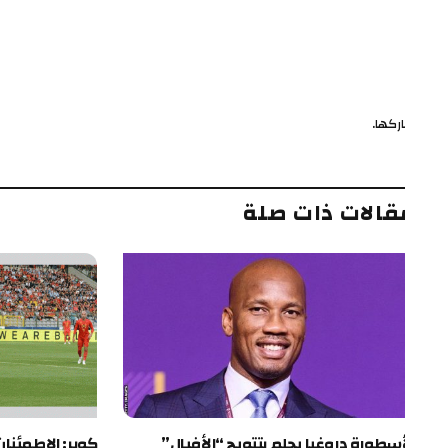
ركها.
ف
قالات ذات صلة
أسطورة دروغبا يحلم بتتويج “الأفيال”
كوبر: الاطمئنان على 