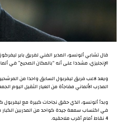
قال تشابي ألونسو، المدير الفني لفريق باير ليفركوزن الأل
الإنجليزي، مشددا على أنه “بالمكان الصحيح” في ألمانيا.
ويعد لاعب فريق ليفربول السابق واحدا من المرشحين الأوا
المدرب الألماني مفاجأة من العيار الثقيل اليوم الجمعة بأن
وبدأ ألونسو، الذي حقق نجاحات كبيرة مع ليفربول كلاعب و
في اكتساب سمعة جيدة كواحد من المدربين الكبار في أوروبا
4 نقاط أمام أقرب ملاحقيه.