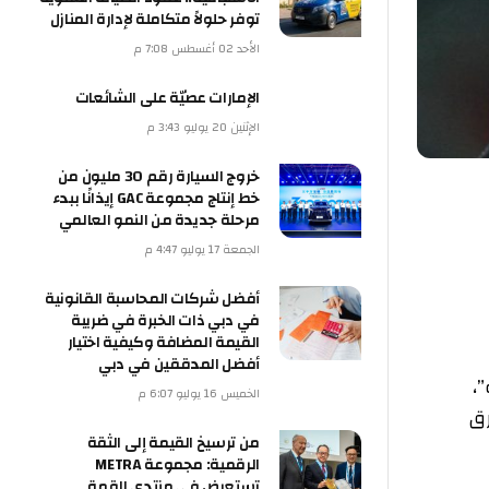
توفر حلولاً متكاملة لإدارة المنازل
الأحد 02 أغسطس 7:08 م
الإمارات عصيّة على الشائعات
الإثنين 20 يوليو 3:43 م
خروج السيارة رقم 30 مليون من
خط إنتاج مجموعة GAC إيذانًا ببدء
مرحلة جديدة من النمو العالمي
الجمعة 17 يوليو 4:47 م
أفضل شركات المحاسبة القانونية
في دبي ذات الخبرة في ضريبة
القيمة المضافة وكيفية اختيار
أفضل المدققين في دبي
الخميس 16 يوليو 6:07 م
من ترسيخ القيمة إلى الثقة
الرقمية: مجموعة METRA
تستعرض في منتدى القمة