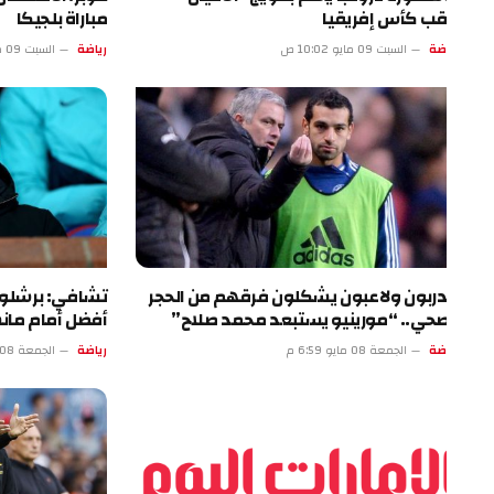
قب كأس إفريقيا
مباراة بلجيكا
ضة
السبت 09 مايو 10:02 ص
رياضة
السبت 09 مايو 5:01 ص
ربون ولاعبون يشكلون فرقهم من الحجر
تشافي: برشلونة كان 
صحي.. “مورينيو يستبعد محمد صلاح”
أفضل أمام مانشستر
ضة
الجمعة 08 مايو 6:59 م
رياضة
الجمعة 08 مايو 1:58 م