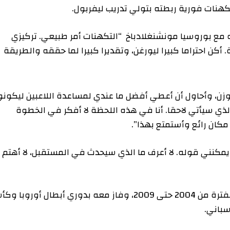
فورية ربطته بتولي تدريب ليفربول.
سيا مونشنغلادباخ “التكهنات أمر طبيعي. تركيزي
حتراما كبيرا ليورغن، وتقديرا كبيرا لما حققه والطريقة
اول أن أعطي أفضل ما عندي لمساعدة اللاعبين ليكونوا
يأتي لاحقا. أنا في هذه اللحظة لا أفكر في الخطوة
 رائع وأستمتع بهذا”.
 قوله. لا أعرف ما الذي سيحدث في المستقبل، لا أهتم
ولعب ألونسو أكثر من 200 مباراة مع ليفربول في الفترة من 2004 حتى 2009، وفاز معه بدوري أبطال أوروبا وكأس