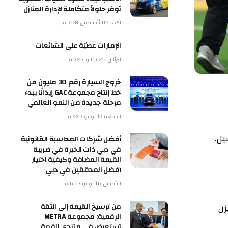
توفر حلولاً متكاملة لإدارة المنازل
الأحد 02 أغسطس 7:08 م
الإمارات عصيّة على الشائعات
الإثنين 20 يوليو 3:43 م
خروج السيارة رقم 30 مليون من
خط إنتاج مجموعة GAC إيذانًا ببدء
مرحلة جديدة من النمو العالمي
الجمعة 17 يوليو 4:47 م
أفضل شركات المحاسبة القانونية
في دبي ذات الخبرة في ضريبة
القيمة المضافة وكيفية اختيار
أفضل المدققين في دبي
الخميس 16 يوليو 6:07 م
من ترسيخ القيمة إلى الثقة
الرقمية: مجموعة METRA
تستعرض في منتدى القمة