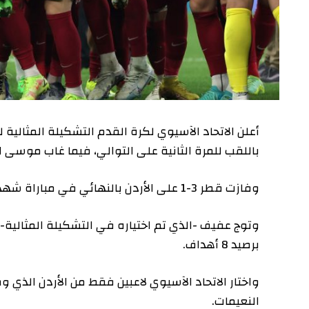
باللقب للمرة الثانية على التوالي، فيما غاب موسى التعمري
وفازت قطر 3-1 على الأردن بالنهائي في مباراة شهدت تسجيل أكرم عفيف 3 أهداف من ركلات جزاء على ملعب لوسيل.
وتوج عفيف -الذي تم اختياره في التشكيلة المثالية- بجائز
برصيد 8 أهداف.
واختار الاتحاد الآسيوي لاعبين فقط من الأردن الذي وصل إلى
النعيمات.