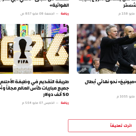
الهوائية»
رياضة
الجمعة 08 مايو 8:57 ص
» نحو نهائي أبطال
طريقة التقديم في وظيفة الأحلام.. شاه
جميع مباريات كأس العالم مجاناً وأحصل ع
50 ألف دولار
رياضة
الخميس 07 مايو 5:54 م
تعليقاً