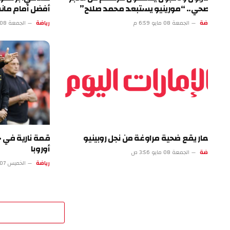
صحي.. “مورينيو يستبعد محمد صلاح”
أفضل أمام مانشستر
ضة
الجمعة 08 مايو 6:59 م
رياضة
الجمعة 08 مايو 1:58 م
مار يقع ضحية مراوغة من نجل روبينيو
قمة نارية في «ميونيخ
أوروبا
ضة
الجمعة 08 مايو 3:56 ص
رياضة
الخميس 07 مايو 10:55 م
اترك 