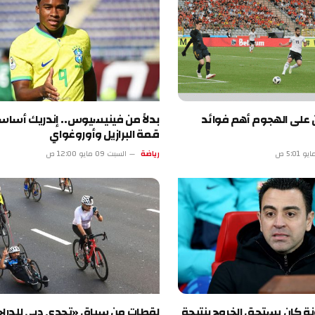
الهجوم أهم فوائد
بدلاً من فينيسيوس.. إندريك أساسياً في
قمة البرازيل وأوروغواي
رياضة
السبت 09 مايو 12:00 ص
يستحق الخروج بنتيجة
لقطات من سباق «تحدي دبي للدراجات