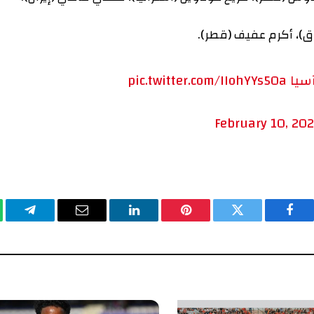
أكرم عفيف (قطر).
pic.twitter.com/IIohYYs50
February 1
يسبوك
تويتر
بينتيريست
لينكدإن
البريد
تيلقرام
وا
الإلكتروني