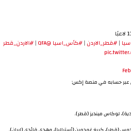
#قطر_الاردن
|
#كأس_اسيا
@QFA
|
#الاردن_قطر
pic.t
 حسابه في منصة إكس:
لوكاس مينديز (قطر).
طر)، كريغ غودوين (أستراليا)، مهدي قائدي (إيران).