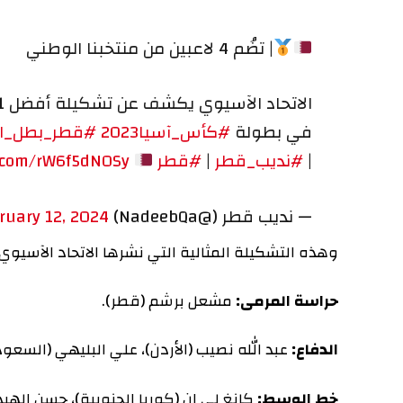
| تضُم 4 لاعبين من منتخبنا الوطني
الاتحاد الآسيوي يكشف عن تشكيلة أفضل 11 لاعبًا
في بطولة
#كأس_آسيا2023
#قطر_بطل_اسيا
|
|
#نديب_قطر
|
#قطر
witter.com/rW6f5dN0Sy
— نديب قطر (@NadeebQa)
February 12, 2024
وهذه التشكيلة المثالية التي نشرها الاتحاد الآسيوي عبر
حراسة المرمى:
مشعل برشم (قطر).
الدفاع:
عبد الله نصيب (الأردن)، علي البليهي (السعودية)، 
خط الوسط:
كانغ لي إن (كوريا الجنوبية)، حسن الهيدوس (ق