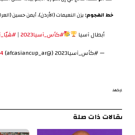
خط الهجوم:
يزن النعيمات (الأردن)، أيمن حسين (العراق)، 
أبطال آسيا
#كأس_آسيا2023
|
#هَيّا_آسيا
a
— #كأس_آسيا2023 (@afcasiancup_ar)
0, 2024
ركها.
ف
قالات ذات صلة