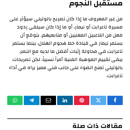
مستقبل النجوم
من غير المعروف ما إذا كان تصريح بالوتيلي سيؤثر على
مسيرة تاعرابت أو نيمار، أو ما إذا كان سيلقى ردود
فعل من اللاعبين المعنيين أو متابعيهم. يتوقع أن
يستمر نيمار في قيادة خط هجوم الهلال، بينما يستمر
تاعرابت في محاولة إثبات أفضل ما لديه مع النصر.
يبقى تقييم الموهبة الفنية أمراً نسبياً، لكن تصريحات
بالوتيلي تمنح الضوء على جانب فني مميز يراه في أداء
تاعرابت.
فيسبوك
تويتر
بينتيريست
لينكدإن
البريد
تيلقرام
واتساب
الإلكتروني
مقالات ذات صلة