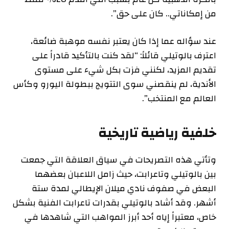
من إمكاناتي.. كان على حق”.
عند سؤاله عما إذا كان يعتبر نفسه موهبة ضائعة،
اعترف بالوتيلي قائلاً: “لقد كنت بالتأكيد قادراً على
تقديم المزيد، لكنني فزت بكل شيء على مستوى
الأندية، لم ينقصني سوى التتويج ببطولة اليورو وكأس
العالم مع المنتخب”.
خلفية رياضية تاريخية
وتأتي هذه التصريحات في سياق العلاقة التي جمعت
بين بالوتيلي وتاعرابت، حيث زامل اللاعبان بعضهما
البعض في صفوف نادي ميلان الإيطالي لمدة ستة
أشهر. وقد أشاد بالوتيلي بقدرات تاعرابت الفنية بشكل
خاص، معتبراً إياه أحد أبرز المواهب التي شاهدها في