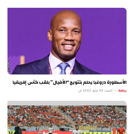
الأسطورة دروغبا يحلم بتتويج “الأفيال” بلقب كأس إفريقيا
رياضة
السبت 09 مايو 10:02 ص