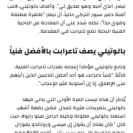
نيمار، الذي أحبه وهو صديق لي”. وأضاف بالوتيلي، لاعب
أضنة دمير سبور التركي حالياً، أن نيمار “ظاهرة مطلقة
وقوي جداً”، لكنه شدد على أن المقارنة من الناحية
الفنية البحتة تضع تاعرابت في المقدمة.
بالوتيلي يصف تاعرابت بالأفضل فنياً
وتابع بالوتيلي مؤكداً إعجابه بقدرات تاعرابت الفنية،
قائلاً: “فنياً تاعرابت هو أحد أفضل اللاعبين الذين رأيتهم
على الإطلاق، إذ إن أسلوبه مثير للإعجاب”.
يُذكر أن هذه ليست المرة الأولى التي يدلي فيها
بالوتيلي بتصريحات مثيرة للجدل. فقبل بضعة أشهر،
استعاد بالوتيلي مقولة وكيله الراحل مينو رايولا، حيث
قال: “كان يعتاد أن يقول إن ميسي ورونالدو يفوزان
بالكرة الذهبية كل عام بسبب أنني أقدم 20% فقط