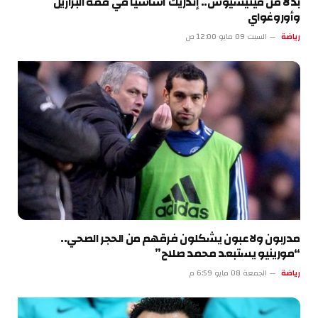
بدلاً من فينيسيوس.. إندريك أساسياً في قمة البرازيل
وأوروغواي
رياضة
السبت 09 مايو 12:00 ص
مدربون ولاعبون يشكلون فرقهم من الحجر الصحي..
“مورينيو يستبعد محمد صلاح”
رياضة
الجمعة 08 مايو 6:59 م