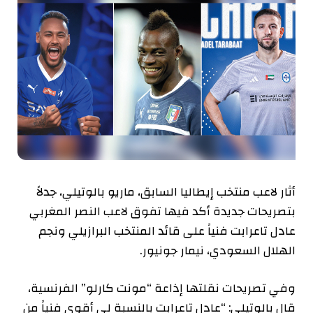
أثار لاعب منتخب إيطاليا السابق، ماريو بالوتيلي، جدلاً
بتصريحات جديدة أكد فيها تفوق لاعب النصر المغربي
عادل تاعرابت فنياً على قائد المنتخب البرازيلي ونجم
الهلال السعودي، نيمار جونيور.
وفي تصريحات نقلتها إذاعة “مونت كارلو” الفرنسية،
قال بالوتيلي: “عادل تاعرابت بالنسبة لي أقوى فنياً من