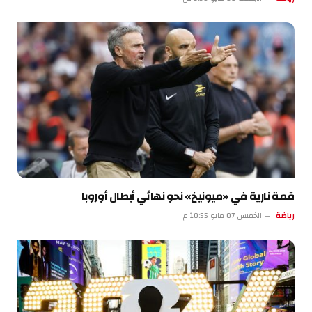
قمة نارية في «ميونيخ» نحو نهائي أبطال أوروبا
رياضة
الخميس 07 مايو 10:55 م