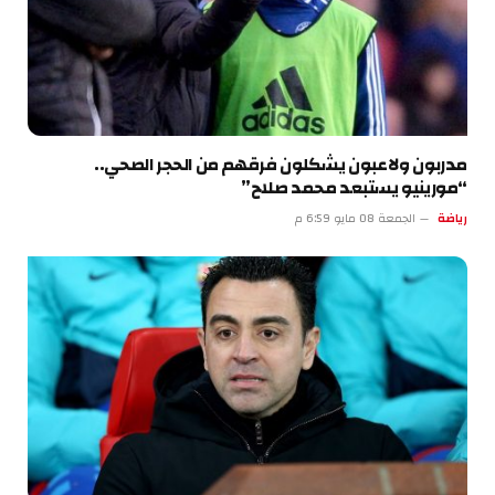
مدربون ولاعبون يشكلون فرقهم من الحجر الصحي..
“مورينيو يستبعد محمد صلاح”
رياضة
الجمعة 08 مايو 6:59 م