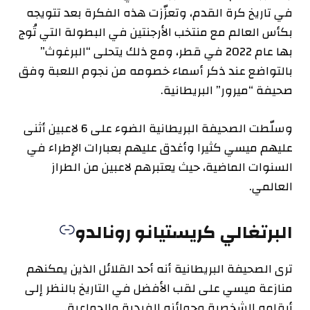
في تاريخ كرة القدم، وتعزّزت هذه الفكرة بعد تتويجه
بكأس العالم مع منتخب الأرجنتين في البطولة التي تُوج
بها عام 2022 في قطر، ومع ذلك يتحلى “البرغوث”
بالتواضع عند ذكر أسماء خصومه من نجوم اللعبة وفق
صحيفة “ميرور” البريطانية.
وسلّطت الصحيفة البريطانية الضوء على 6 لاعبين أثنى
عليهم ميسي كثيرا وأغدق عليهم بعبارات الإطراء في
السنوات الماضية، حيث يعتبرهم لاعبين من الطراز
العالمي.
البرتغالي كريستيانو رونالدو
ترى الصحيفة البريطانية أنه أحد القلائل الذين يمكنهم
منازعة ميسي على لقب الأفضل في التاريخ بالنظر إلى
أرقامه الشخصية وجوائزه الفردية والجماعية.