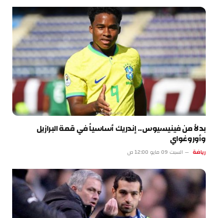
بدلاً من فينيسيوس.. إندريك أساسياً في قمة البرازيل
وأوروغواي
رياضة
السبت 09 مايو 12:00 ص