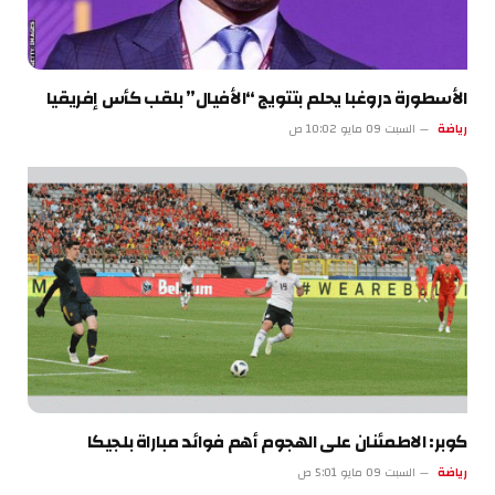
الأسطورة دروغبا يحلم بتتويج “الأفيال” بلقب كأس إفريقيا
رياضة
السبت 09 مايو 10:02 ص
كوبر: الاطمئنان على الهجوم أهم فوائد مباراة بلجيكا
رياضة
السبت 09 مايو 5:01 ص