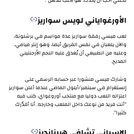
لكنني أحب أن يحدث. هو لاعب مذهل”.
الأورغواياني لويس سواريز
لعب ميسي رفقة سواريز عدة مواسم في برشلونة،
والآن يلعبان في نفس الفريق أيضا، وهو إنتر ميامي،
وعليه من الطبيعي أن يُغدق عليه النجم الأرجنتيني
المديح.
وشارك ميسي منشورا عبر حسابه الرسمي على
إنستغرام في سبتمبر/أيلول الماضي عندما أعلن سواريز
اعتزاله اللعب دوليا مع منتخب أوروغواي، كتب فيه
“أنت فريد من نوعك داخل الملعب وخارجه. أنا أقدّرك
كثيرا”.
الإسباني تشافي هيرنانديز