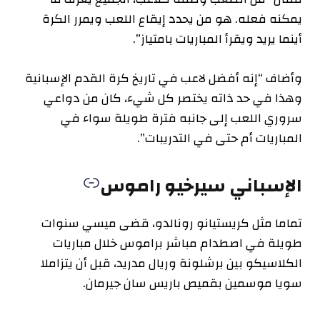
يمكنه فعله. هو من يحدد إيقاع اللعب ويمرر الكرة
أينما يريد ويقرأ المباريات بامتياز”.
وأضاف “إنه أفضل لاعب في تاريخ كرة القدم الإسبانية
وهذا في حد ذاته يختصر كل شيء، كان من دواعي
سروري اللعب إلى جانبه فترة طويلة سواء في
المباريات أم حتى في التدريبات”.
الإسباني سيرخيو راموس
تماما مثل كريستيانو رونالدو، قضى ميسي سنوات
طويلة في اصطدام مباشر براموس خلال مباريات
الكلاسيكو بين برشلونة وريال مدريد، قبل أن يتزاملا
سويا موسمين بقميص باريس سان جيرمان.