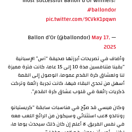
most successful Ballon d’Or winners?
#ballondor
pic.twitter.com/9CVkK1pqwn
May 17,
— Ballon d’Or (@ballondor)
2025
وأضاف في تصريحات أبرزتها صحيفة “آس” الإسبانية
“بقينا متنافسين مدة 10 إلى 15 عاما، كانت فترة مميزة
لنا ولعشاق كرة القدم عموما، الوصول إلى القمة
أسهل من تحدي البقاء فيها، كانت تجربة رائعة وتركت
ذكريات رائعة في قلوب عشاق كرة القدم”.
وكان ميسي قد صرّح في مناسبات سابقة “كريستيانو
رونالدو لاعب استثنائي وسيكون من الرائع اللعب معه
في نفس الفريق. لا أعلم إن كان ذلك سيحدث يوما ما،