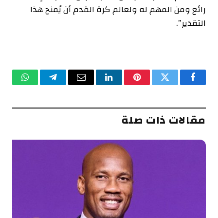
رائع ومن المهم له ولعالم كرة القدم أن يُمنح هذا
التقدير”.
فيسبوك
تويتر
بينتيريست
لينكدإن
البريد
تيلقرام
واتساب
الإلكتروني
مقالات ذات صلة