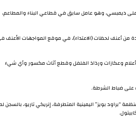
مة تسليط عقوبة السجن 22 عاما على ديمبسي، وهو عامل سابق في قطاعي البناء والمطاعم،
أعنف لحظات (الاعتداء)، في موقع المواجهات الأعنف في
 وعكازات ورذاذ الفلفل وقطع أثاث مكسور وأي شيء
ضباط الشرطة.
راود بويز” اليمينية المتطرفة، إنريكي تاريو، بالسجن لمدة