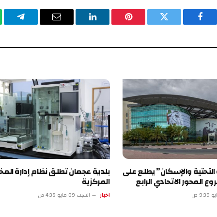
يسبوك
تويتر
بينتيريست
لينكدإن
البريد
تيلقرام
وا
الإلكتروني
تية والإسكان” يطلع على
بلدية عجمان تطلق نظام إدارة المختبرات
 الاتحادي الرابع
المركزية
اخبار
السبت 09 مايو 4:38 ص