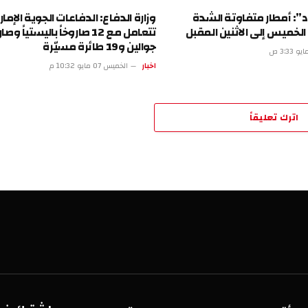
طار متفاوتة الشدة
وزارة الدفاع: الدفاعات الجوية الإماراتية
 إلى الاثنين المقبل
تتعامل مع 12 صاروخاً باليستياً وصاروخين
جوالين و19 طائرة مسيّرة
اخبار
الخميس 07 مايو 10:32 م
تعليقاً