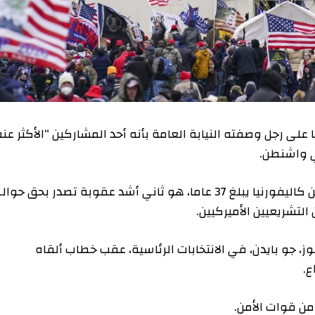
ركي، الجمعة، بالسجن لمدة 20 عاما على رجل وصفته النيابة العامة بأنه أحد المشاركين “الأكثر عنفا”
والحكم الصادر على، ديفيد ديمبسي، وهو مواطن من كاليفورنيا يبلغ 37 عاما، هو ثاني أشد عقوبة تصدر بحق حوالى
 بايدن، في الانتخابات الرئاسية، عقب خطاب ألقاه