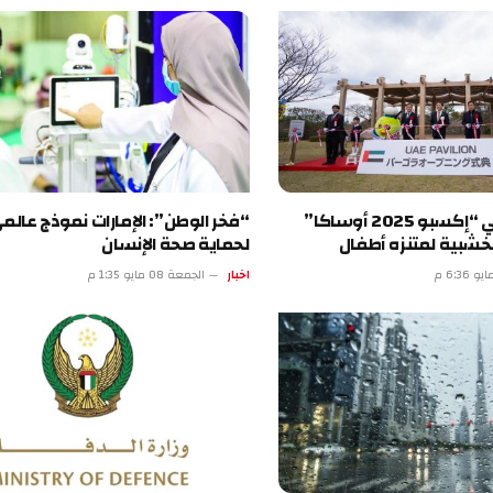
جناح الإمارات في “إكسبو 2025 أوساكا”
“فخر الوطن”: الإمارات نموذج عالمي رائد
 لمتنزه أطفال
لحماية صحة الإنسان
اخبار
الجمعة 08 مايو 1:35 م