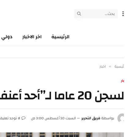
الرئيسية
اخر الاخبار
دولي
سي
ئيسية
اخبار
»
ار
20 عاما لـ”أحد أعنف مثيري الشغب” خلال اقتحام الكابيتول
بواسطة
فريق التحرير
السبت 10 أغسطس 3:00 ص
لا توجد تعليقات