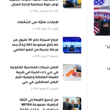
توفر حلولاً متكاملة لإدارة المنازل
الأحد 02 أغسطس 7:08 م
الإمارات عصيّة على الشائعات
الإثنين 20 يوليو 3:43 م
خروج السيارة رقم 30 مليون من
خط إنتاج مجموعة GAC إيذانًا ببدء
مرحلة جديدة من النمو العالمي
الجمعة 17 يوليو 4:47 م
أفضل شركات المحاسبة القانونية
في دبي ذات الخبرة في ضريبة
القيمة المضافة وكيفية اختيار
أفضل المدققين في دبي
الخميس 16 يوليو 6:07 م
من ترسيخ القيمة إلى الثقة
الرقمية: مجموعة METRA
تستعرض في منتدى القمة