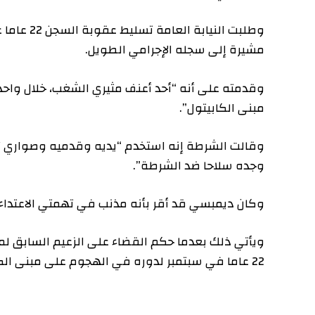
وطلبت النيابة العا
مشيرة إلى سجله الإجرامي الطويل.
وقدمته على أنه “أحد أعنف مثيري الشغب، خلال واحدة من 
مبنى الكابيتول”.
وقالت الشرطة إنه استخدم “يديه وقدميه وصواري أعلام
وجده سلاحا ضد الشرطة”.
وكان ديمبسي قد أقر بأنه مذنب في تهمتي الاعتداء على 
ويأتي ذلك بعدما حكم القضاء على الزعيم السابق لمنظمة “ب
22 عاما في سبتمبر لدوره في الهجوم على مبنى الكابيتول.