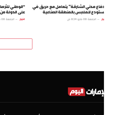
فاع مدني الشارقة” يتعامل مع حريق في
“الوطني للأرصاد”: أم
تودع للملابس بالمنطقة الصناعية
على الدولة من الخميس
ار
الجمعة 08 مايو 8:34 ص
اخبار
الجمعة 08 مايو 3:33 ص
اترك 