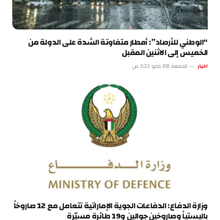
“الوطني للأرصاد”: أمطار متفاوتة الشدة على الدولة من
الخميس إلى الاثنين المقبل
اخبار
الجمعة 08 مايو 3:33 ص
وزارة الدفاع: الدفاعات الجوية الإماراتية تتعامل مع 12 صاروخاً
باليستياً وصاروخين جوالين و19 طائرة مسيّرة