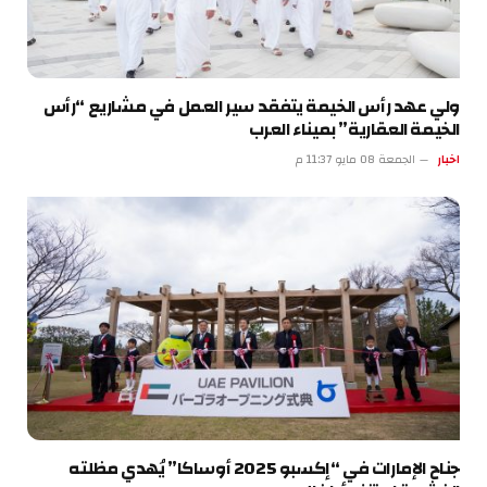
ولي عهد رأس الخيمة يتفقد سير العمل في مشاريع “رأس
الخيمة العقارية” بميناء العرب
اخبار
الجمعة 08 مايو 11:37 م
جناح الإمارات في “إكسبو 2025 أوساكا” يُهدي مظلته