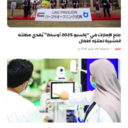
جناح الإمارات في “إكسبو 2025 أوساكا” يُهدي مظلته
الخشبية لمتنزه أطفال
اخبار
الجمعة 08 مايو 6:36 م