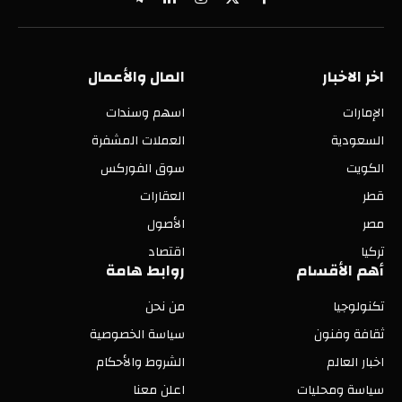
X
فيسبوك
الانستغرام
لينكدإن
تيلقرام
(Twitter)
اخر الاخبار
المال والأعمال
الإمارات
اسهم وسندات
السعودية
العملات المشفرة
الكويت
سوق الفوركس
قطر
العقارات
مصر
الأصول
تركيا
اقتصاد
أهم الأقسام
روابط هامة
تكنولوجيا
من نحن
ثقافة وفنون
سياسة الخصوصية
اخبار العالم
الشروط والأحكام
سياسة ومحليات
اعلن معنا