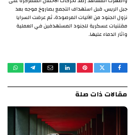
وأظهرت المشاهد رصد تحركات الاحتلال المتمركزة على
جبل الريس، قبل استهداف التجمع بصاروخ موجه بعد
نزول الجنود من الآليات المرصودة، ثم عرضت السرايا
مقتنيات عسكرية للجنود المستهدفين في العملية
وآثار الدماء عليها.
فيسبوك
تويتر
بينتيريست
لينكدإن
البريد
تيلقرام
واتساب
الإلكتروني
مقالات ذات صلة