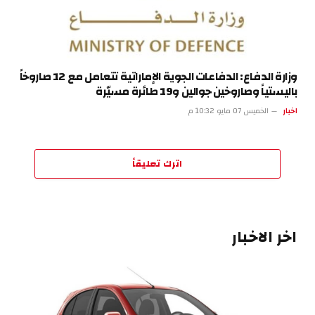
وزارة الدفاع: الدفاعات الجوية الإماراتية تتعامل مع 12 صاروخاً
باليستياً وصاروخين جوالين و19 طائرة مسيّرة
اخبار
الخميس 07 مايو 10:32 م
اترك تعليقاً
اخر الاخبار