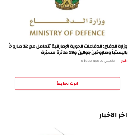
وزارة الدفاع: الدفاعات الجوية الإماراتية تتعامل مع 12 صاروخاً
باليستياً وصاروخين جوالين و19 طائرة مسيّرة
اخبار
الخميس 07 مايو 10:32 م
اترك تعليقاً
اخر الاخبار