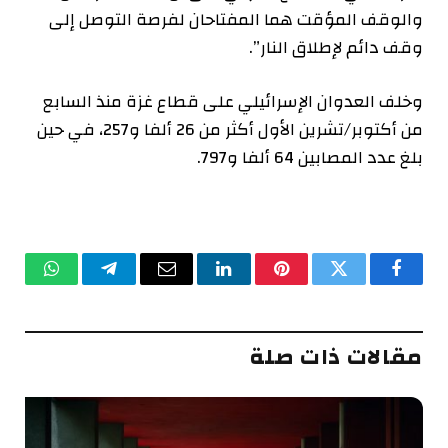
والوقف المؤقت هما المفتاحان لفرصة التوصل إلى
وقف دائم لإطلاق النار”.
وخلف العدوان الإسرائيلي على قطاع غزة منذ السابع
من أكتوبر/تشرين الأول أكثر من 26 ألفا و257، في حين
بلغ عدد المصابين 64 ألفا و797.
فيسبوك
تويتر
بينتيريست
لينكدإن
البريد
تيلقرام
واتساب
الإلكتروني
مقالات ذات صلة