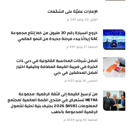
الإمارات عصيّة على الشائعات
الإثنين 20 يوليو 3:43 م
خروج السيارة رقم 30 مليون من خط إنتاج مجموعة
GAC إيذانًا ببدء مرحلة جديدة من النمو العالمي
الجمعة 17 يوليو 4:47 م
أفضل شركات المحاسبة القانونية في دبي ذات
الخبرة في ضريبة القيمة المضافة وكيفية اختيار
أفضل المدققين في دبي
الخميس 16 يوليو 6:07 م
من ترسيخ القيمة إلى الثقة الرقمية: مجموعة
METRA تستعرض في منتدى القمة العالمية لمجتمع
المعلومات (WSIS) 2026 بجنيف بنية تحتية للأصول
الرقمية المدعومة بالذهب
الجمعة 10 يوليو 10:19 م