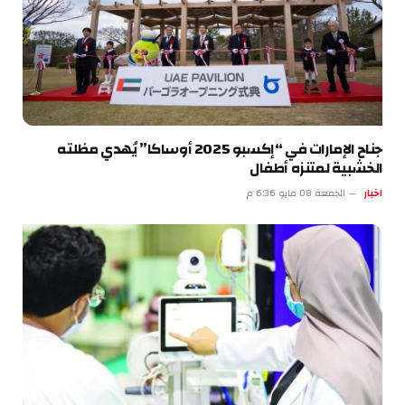
جناح الإمارات في “إكسبو 2025 أوساكا” يُهدي مظلته
الخشبية لمتنزه أطفال
اخبار
الجمعة 08 مايو 6:36 م