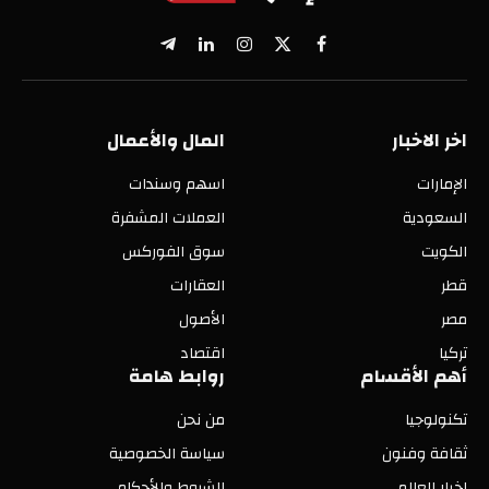
X
فيسبوك
الانستغرام
لينكدإن
تيلقرام
(Twitter)
اخر الاخبار
المال والأعمال
الإمارات
اسهم وسندات
السعودية
العملات المشفرة
الكويت
سوق الفوركس
قطر
العقارات
مصر
الأصول
تركيا
اقتصاد
أهم الأقسام
روابط هامة
تكنولوجيا
من نحن
ثقافة وفنون
سياسة الخصوصية
اخبار العالم
الشروط والأحكام