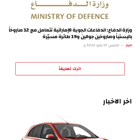
وزارة الدفاع: الدفاعات الجوية الإماراتية تتعامل مع 12 صاروخاً
باليستياً وصاروخين جوالين و19 طائرة مسيّرة
اخبار
الخميس 07 مايو 10:32 م
اترك تعليقاً
اخر الاخبار