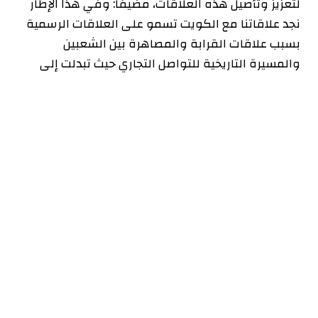
لتعزيز وتأصيل هذه العلاقات، مضيفا: وفي هذا الإطار
نجد علاقاتنا مع الكويت تسمو على العلاقات الرسمية
بسبب علاقات القرابة والمصاهرة بين الشعبين
والمسيرة التاريخية للتواصل التجاري حيث تبدلت إلى
علاقات عميقة ومتجذرة.
جاء ذلك في مجمل كلمة السفير الإيراني التي ألقاها
خلال حفل الاستقبال الذي أقامته السفارة بمناسبة
العيد الوطني والذكرى الـ45 لانتصار الثورة الإسلامية
بحضور مساعد وزير الخارجية لشؤون أسيا السفير سميح
حيات ولفيف من السفراء وأعضاء السلك الديبلوماسي
المعتمدين لدى البلاد.
وأضاف توتونجي أن إصدار مائة ألف تأشيرة للمواطنين
الكويتيين لزيارة إيران بهدف السياحة والعلاج هو دليل
هذه الوشائج القوية والعلاقات الأصيلة بين البلدين،