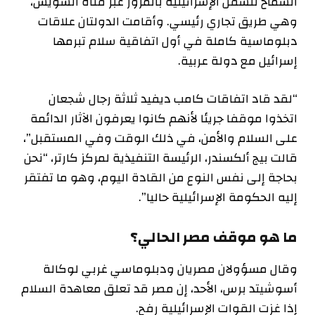
السماح للسفن الإسرائيلية بالمرور عبر قناة السويس،
وهي طريق تجاري رئيسي. وأقامت الدولتان علاقات
دبلوماسية كاملة في أول اتفاقية سلام تبرمها
إسرائيل مع دولة عربية.
“لقد قاد اتفاقات كامب ديفيد ثلاثة رجال شجعان
اتخذوا موقفا جريئا لأنهم كانوا يعرفون الآثار الدائمة
على السلام والأمن، في ذلك الوقت وفي المستقبل”،
قالت بيج ألكسندر، الرئيسة التنفيذية لمركز كارتر، “نحن
بحاجة إلى نفس النوع من القادة اليوم، وهو ما تفتقر
إليه الحكومة الإسرائيلية حاليا”.
ما هو موقف مصر الحالي؟
وقال مسؤولان مصريان ودبلوماسي غربي لوكالة
أسوشيتد برس، الأحد، إن مصر قد تعلق معاهدة السلام
إذا غزت القوات الإسرائيلية رفح.