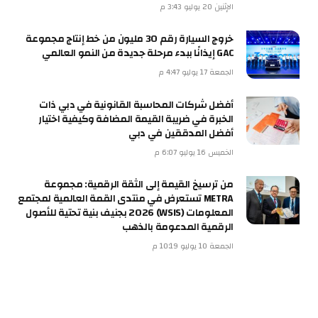
الإثنين 20 يوليو 3:43 م
خروج السيارة رقم 30 مليون من خط إنتاج مجموعة
GAC إيذانًا ببدء مرحلة جديدة من النمو العالمي
الجمعة 17 يوليو 4:47 م
أفضل شركات المحاسبة القانونية في دبي ذات
الخبرة في ضريبة القيمة المضافة وكيفية اختيار
أفضل المدققين في دبي
الخميس 16 يوليو 6:07 م
من ترسيخ القيمة إلى الثقة الرقمية: مجموعة
METRA تستعرض في منتدى القمة العالمية لمجتمع
المعلومات (WSIS) 2026 بجنيف بنية تحتية للأصول
الرقمية المدعومة بالذهب
الجمعة 10 يوليو 10:19 م