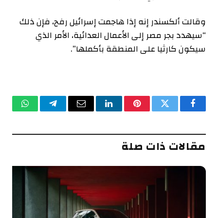
وقالت ألكسندر إنه إذا هاجمت إسرائيل رفح، فإن ذلك
“سيهدد بجر مصر إلى الأعمال العدائية، الأمر الذي
سيكون كارثيا على المنطقة بأكملها”.
فيسبوك
تويتر
بينتيريست
لينكدإن
البريد
تيلقرام
واتساب
الإلكتروني
مقالات ذات صلة