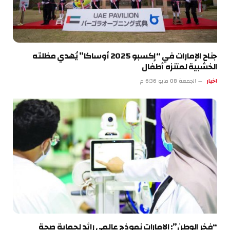
جناح الإمارات في “إكسبو 2025 أوساكا” يُهدي مظلته
الخشبية لمتنزه أطفال
اخبار
الجمعة 08 مايو 6:36 م
“فخر الوطن”: الإمارات نموذج عالمي رائد لحماية صحة