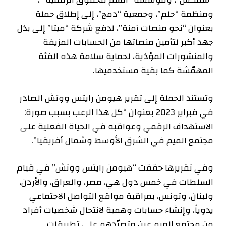
ومنظمة “حلم”، وجمعية “دمج”، إلى إطلاق حملة
بعنوان “نحو منصات آمنة”، لدفع شركة “ميتا” إلى بذل
جهد أكبر لتأمين منصاتها من الحسابات المزيفة
والمنشورات المؤذية، لحماية سلامة هذه الفئة
المهمّشة كما بقية مستخدميها.
وتستند الحملة إلى تقرير هيومن رايتس ووتش الصادر
في فبراير 2023 بعنوان “كل هذا الرعب بسبب صورة:
الاستهداف الرقمي وعواقبه في الحياة الفعلية على
مجتمع الميم في الشرق الأوسط وشمال أفريقيا”.
وفي تقريرها حققت “هيومن رايتس ووتش” في قيام
السلطات في خمس دول هي، مصر، والعراق، والأردن،
ولبنان، وتونس، بمراقبة مواقع التواصل الاجتماعي
يدوياً، وإنشاء حسابات وهمية لانتحال شخصيات أفراد
من مجتمع الميم عين وتصيّدهم على تطبيقات