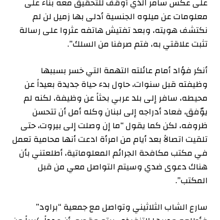
على عكس سامر الذي أوقف للتحقيق معه بناء على
معلومات عن ميلوه الجنسية أدلى بها زميل لن لم
نكتشف هويته، وبعد تفتيش هاتفه عثروا على رسالة
تثبت علاقتي به، فتم صرفنا من السلك”.
أنكر فؤاد أمام عائلته التهمة التي خسر بسببها
وظيفته قبل سنوات، حاول بدء حياة جديدة بعيداً عن
محيطه، سافر إلى بلد عربي بحثاً عن وظيفة، لكنه لم
يوّفق، فعاد أدراجه إلى لبنان وكله أمل أن تتحسن
ظروفه، لكن كما يقول “ما إن وصلت إلى بيروت، حتى
تلقيت اتصالاً بعد أيام من امرأة ادعت أنها محامية تعمل
في مكتب مكافحة الجرائم المعلوماتية، أطلعتني بأن
هناك دعوى ضدي وسيتم التواصل معي من قبل
المكتب”.
سارع الشاب الثلاثيني وتواصل مع جمعية “براود”