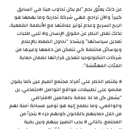
عن ذلك يعلّق نجم “لم يكن تجاوب ميتا في السابق
كبيراً والآن تراجع، فهي شركة تجارية وما يهمها هو
الربح السريع وعدم توتير علاقتها مع الأنظمة القمعية،
لذلك تغض النظر عن حقوق الإنسان ولا تلبي طلبات
تعديل سياساتها” ويشدد “نحاول الضغط بالإعلام
وبوسائل مختلفة كي نتمكن من دفعها وغيرها من
شركات التكنولوجيا لتعديل قراراتها لضمان حماية
الفئات المهمّشة”.
لا يقتصر الخطر على أفراد مجتمع الميم عين كما يقول
مقصو على تطبيقات مواقع التواصل الاجتماعي، بل
“يشمل كل ما له علاقة بالعالمين الافتراضي
والواقعي، وما نطمح إليه هو توفير مساحة آمنة لهم
من خلال حمايتهم بالقانون كونهم جزء لا يتجزأ من
المجتمع، بالتالي لا يجب التمييز بينهم وبين بقية