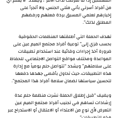
المستقبل إذا ما تعرضت لذات الأمر”، ويشدد “لا يعلم أي
من أفراد أسرتي بأني مثلي الجنس، ولا أتجرأ على
إخبارهم لعلمي المسبق بردة فعلهم ورفضهم
المطلق لذلك”.
تهدف الحملة التي أطلقتها المنظمات الحقوقية
بحسب قزي إلى” توعية أفراد مجتمع الميم عين على
ضرورة أخذ إجراءات وقائية عند استخدام تطبيقات
المواعدة ومختلف مواقع التواصل الاجتماعي، للحفاظ
على سلامتهم” ويشدد “تتواصل حلم يومياً مع إدارة
هذه التطبيقات، حيث تحاول بأقصى جهدها دفعها
لتحسين سياستها لضمان سلامة أفراد هذا المجتمع”.
ويضيف “قبل إطلاق الحملة نشرت منظمة حلم عدة
إرشادات تساهم في تجنيب أفراد مجتمع الميم عين
التعرض لأي نوع من الاعتداء أو الاعتقال أو الاستدراج عبر
هذه التطبيقات”.