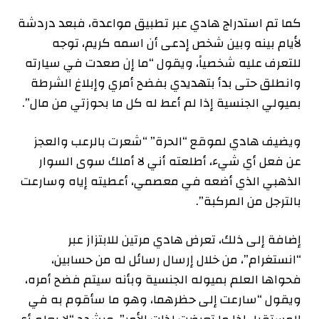
كما تم استدراج هادي عبر تطبيق مواعدة، فبعد دردشة
لأيام بينه وبين شخص إدعى أن اسمه كريم، توجه
للتعرف عليه شخصياً، ويقول “ما إن صعدت في سيارته
وانطلق حتى بدأ بتهديدي بفضح أمري وإبلاغ الشرطة
بميولي الجنسية إذا لم أعط له كل ما بحوزتي من مال”.
ويضيف هادي لموقع “الحرة” “شعرت بالرعب والعجز
عن فعل أي شيء، أطلعته أني لا أملك سوى السوار
الذهبي الذي أضعه في معصمي، أعطيته إياه وسارعت
بالترجل من المركبة”.
إضافة إلى ذلك، تعرض هادي مرتين للابتزاز عبر
“انستغرام”، من خلال إرسال رسائل له من حسابين،
فحواها العلم بميوله الجنسية وبأنه سيتم فضح أمره،
ويقول “سارعت إلى حظرهما، وهو ما سأقوم به في