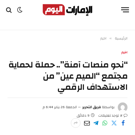
الرئيسية
اخبار
»
اخبار
“نحو منصات آمنة”.. حملة لحماية
مجتمع “الميم عين” من
الاستهداف الرقمي
بواسطة
فريق التحرير
الجمعة 26 يناير 6:44 م
لا توجد تعليقات
9 دقائق