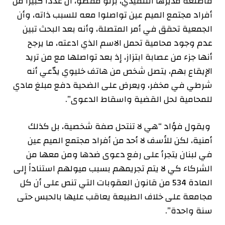
فأطلعه مديرها التنفيذي، برتو مقصو، أن عدداً كبيراً من
أفراد مجتمع الميم عين تواصلوا معه للسبب ذاته، وأن
الجمعية تحقق في أمر المتصلة، وأنه بعد البحث تبين
عدم وجود محامية تحمل الاسم الذي ادعته، ما يرجح
أنها جزء من عصابة ابتزاز، إذ بعد تواصلها مع من تريد
الإيقاع بهم، يتصل شخص من هاتف خليوي يدّعي أنه
شرطي في مخفر، ويعرض على الضحية دفع مبلغ مادي
للمحامية لحل القضية واسقاط الدعوى”.
ويقول فؤاد “هي لا تنتحل صفة شخصية، بل كذلك
أمنية، لكن للأسف لا أحد من أفراد مجتمع الميم عين
في لبنان يتجرأ على رفع دعوى ضدها ومن معها من
الشركاء كي لا يتم تجريمهم بسبب ميولهم استناداً إلى
المادة 534 من قانون العقوبات التي تنص على أن كل
مجامعة على خلاف الطبيعة يعاقب عليها بالحبس حتى
سنة واحدة”.