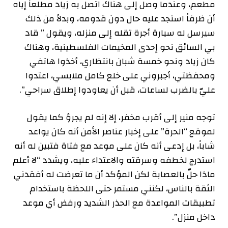
مطعم، وعندما وصل إلى هناك اتصل به زياد مطلعاً إياه
أن ظرفاً استجد عليه حال دون قدومه، وبدلاً من ذلك
سيرسل له سيارة أجرة تقله إلى منزله، ويقول ” قاد
بي السائق نحو إحدى المخيمات الفلسطينية، وهناك
كان زياد ونحو خمسة شبان بانتظاري، أخذوا هاتفي
ومحفظتي، أجبروني على خلع كامل ملابسي، اعتدوا
عليّ بالضرب لساعات، قبل أن يعاودوا إطلاق سراحي”.
توجه منير إلى أقرب مخفر، إلا إنه لم يجرؤ كما يقول
لموقع “الحرة” على إخبار عناصر الأمن أنه كان يواعد
شاباً، بل إدعى أنه كان على موعد مع فتاة فتبين له أنه
استدرج لخطفه وسرقته والاعتداء عليه، ويشدد “لا أعلم
ماذا حلّ بالعصابة لكن المؤكد أن ما تعرضت له أفقدني
الثقة بالناس، لكنني مستمر حتى اللحظة باستخدام
تطبيقات المواعدة مع الحذر الشديد ورفض أي موعد
داخل منزل”.