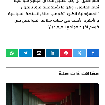
المواطنين، بل يجب تطبيق مبدأ أن الجميع سواسية
أمام القانون”، وهو ما يؤكد عليه قزي بالقول
“المسؤولية الكبرى تقع على عاتق السلطة السياسية
والأجهزة الأمنية في حماية سلامة المواطنين بمن
فيهم أفراد مجتمع الميم عين”.
فيسبوك
تويتر
بينتيريست
لينكدإن
البريد
تيلقرام
واتساب
الإلكتروني
مقالات ذات صلة