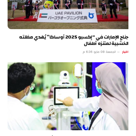
جناح الإمارات في “إكسبو 2025 أوساكا” يُهدي مظلته
الخشبية لمتنزه أطفال
اخبار
الجمعة 08 مايو 6:36 م