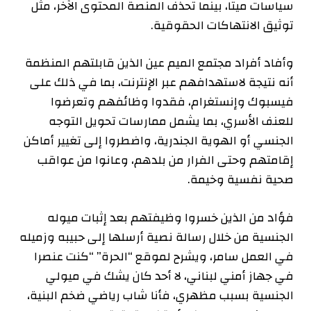
سياسات ميتا، بينما تحذف المنصة المحتوى الآخر، مثل
توثيق الانتهاكات الحقوقية.
وأفاد أفراد مجتمع الميم عين الذين قابلتهم المنظمة
أنه نتيجة لاستهدافهم عبر الإنترنت، بما في ذلك على
فيسبوك وإنستغرام، فقدوا وظائفهم وتعرضوا
للعنف الأسري، بما يشمل ممارسات تحويل التوجه
الجنسي أو الهوية الجندرية، واضطروا إلى تغيير أماكن
إقامتهم وحتى الفرار من بلدهم، وعانوا من عواقب
صحية نفسية وخيمة.
فؤاد من الذين خسروا وظيفتهم بعد إثبات ميوله
الجنسية من خلال رسالة نصية أرسلها إلى حبيبه وزميله
في العمل سامر، ويشرح لموقع “الحرة” “كنت عنصرا
في جهاز أمني لبناني، لا أحد كان يشك في ميولي
الجنسية بسبب مظهري، فأنا شاب رياضي ضخم البنية،