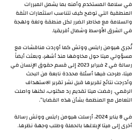
في سلامة المستخدم وأمنه بما يشمل المبررات
المنطقية التي توضح كيف تتناسب استثمارات الثقة
والسلامة مع مخاطر الضرر لكل منطقة ولغة ولهجة
في الشرق الأوسط وشمال أفريقيا.
تُجري هيومن رايتس ووتش كما أوردت مناقشات مع
مسؤولي ميتا حول مخاوفها منذ أشهر، وبعثت أيضاً
رسالة في 2 فبراير 2023 إلى قسم حقوق الإنسان في
ميتا، طرحت فيها أسئلة محددة نابعة من البحث
وأدرجت نتائج تقريرها قبل نشر تقرير الاستهداف
الرقمي. رفضت ميتا تقديم رد مكتوب، لكنها واصلت
التعامل مع المنظمة بشأن هذه القضايا”.
في 8 يناير 2024، أرسلت هيومن رايتس ووتش رسالة
أخرى إلى ميتا لإبلاغها بالحملة وطلب وجهة نظرها.