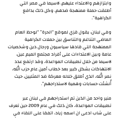
وابتزازهم والاعتداء عليهم، لاسيما في مصر التي
أطلقت حملة ممنهجة ضدهم، وكل ذلك بدافع
الكراهية”.
وفي لبنان، يقول قزي لموقع “الحرة” “لوحظ العام
الماضي التناغم والتناسق بين حملات الكراهية
الممنهجة التي قادها سياسيون ورجال دين وشخصيات
عامة وبين الاعتداءات على أفراد مجتمع الميم عين،
لاسيما من خلال تطبيقات المواعدة، وقد ارتفع عدد
الانتهاكات بشكل كبير بعد خطاب أمين عام حزب الله،
نصر الله، الذي أطلق خلاله معركة ضد المثليين، حيث
أُنشئت حسابات وهمية لاستدراجهم”.
منير واحد من الذين تم استدراجهم في لبنان عبر
تطبيقات المواعدة، كان ذلك في عام 2009 حين تعرف
على شاب ادعى ان اسمه زياد، اتفقا على اللقاء في