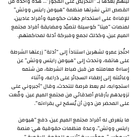
ليتهم بعدها بـ “التحريض على الفجور”… هذه واحدة من
القصص التي نشرتها منظمة “هيومن رايتس ووتش”
للإضاءة على استخدام جهات حكومية وأفراد عاديين،
لمنصات “ميتا” كوسيلة لتصيّد ومضايقة أفراد مجتمع
الميم عين، وكذلك لجمع وفبركة أدلة لمحاكمتهم.
احتُجز عمرو لشهرين استناداً إلى “أدلة” زرعتها الشرطة
على هاتفه، وتحدث إلى “هيومن رايتس ووتش” عن
إساءة معاملته من قبل ضباط الشرطة، من شتمه
وعائلته إلى إطفاء السجائر على ذراعه، وأثناء
استجوابه، لم يعط فرصة للتحدث، وقال “أجبروني على
تزويدهم بأرقام أصدقائي من مجتمع الميم عين. وقّعت
على المحضر من دون أن يُسمَح لي بقراءته”.
ما يتعرض له أفراد مجتمع الميم عين، دفع “هيومن
رايتس ووتش”، وعدة منظمات حقوقية هي: منصة
“سمكس”، ومؤسسة “أنسم للحقوق الرقمية “،