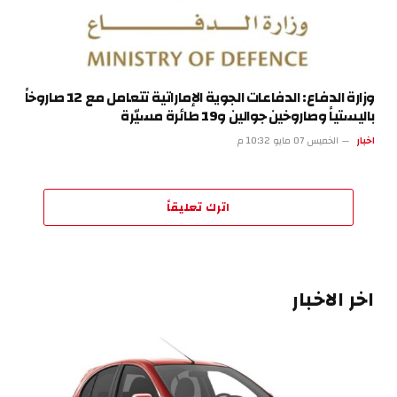
وزارة الدفاع: الدفاعات الجوية الإماراتية تتعامل مع 12 صاروخاً
باليستياً وصاروخين جوالين و19 طائرة مسيّرة
اخبار
الخميس 07 مايو 10:32 م
اترك تعليقاً
اخر الاخبار