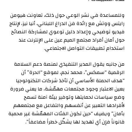
وللمساعدة في نشر الوعي حول ذلك، تعاونت هيومن
رايتس ووتش مع رائدة فن الدراغ اللبناني، أنيا نيز، لإنتاج
فيديو توضيحي وإعداد دليل توعوي لمشاركة النصائح
حول أمان أفراد مجتمع الميم عين على الإنترنت عند
استخدام تطبيقات التواصل الاجتماعي.
من جانبه يقول المدير التنفيذي لمنصة دعم السلامة
الرقمية “سمكس”، محمد نجم، لموقع “الحرة” أن
“هدف الحملة الأساسي أن تأخذ شركات التكنولوجيا
بعين الاعتبار وجود مجتمعات مهمّشة، ما يعني ضرورة
وضع سياسات لحمايتها وتوفير بيئة آمنة تسمح
لأفرادها التعبير عن أنفسهم والتفاعل مع مجتمعهم
بأمان” ويضيف “حين تكون الفئات المهمّشة غير محمية
قانوناً فإن أي تهديد لها يشكّل خطراً مضاعفاً”.