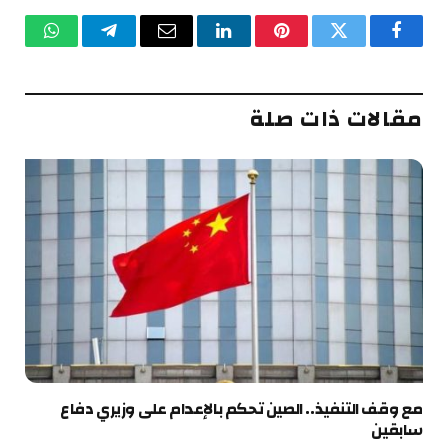
فيسبوك
تويتر
بينتيريست
لينكدإن
البريد
تيلقرام
واتساب
الإلكتروني
مقالات ذات صلة
مع وقف التنفيذ.. الصين تحكم بالإعدام على وزيري دفاع
سابقين