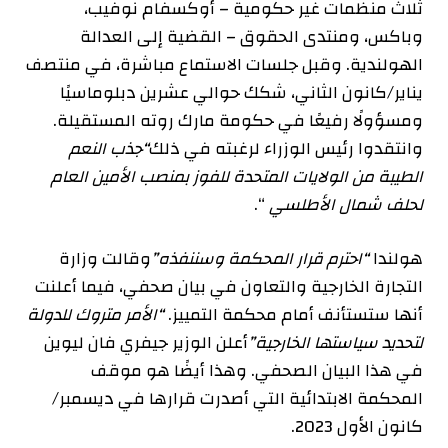
ثلاث منظمات غير حكومية – أوكسفام نوفيب،
وباكس، ومنتدى الحقوق – القضية إلى العدالة
الهولندية. وقبل جلسات الاستماع مباشرة، في منتصف
يناير/كانون الثاني، شكك حوالي عشرين دبلوماسيًا
ومسؤولًا رفيعًا في حكومة مارك روته المستقيلة.
وانتقدوا رئيس الوزراء لرغبته في ذلك
“جذب النعم
الطيبة من الولايات المتحدة للفوز بمنصب الأمين العام
لحلف شمال الأطلسي
“.
هولندا
“احترم قرار المحكمة وسننفذه”
وقالت وزارة
التجارة الخارجية والتعاون في بيان صحفي، فيما أعلنت
أنها ستستأنف أمام محكمة التمييز.
“الأمر متروك للدولة
لتحديد سياستها الخارجية”
أعلن الوزير جيفري فان ليوين
في هذا البيان الصحفي. وهذا أيضًا هو موقف
المحكمة الابتدائية التي أصدرت قرارها في ديسمبر/
كانون الأول 2023.