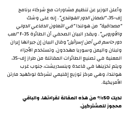
وأعلن الوزير عن تنظيم مشاورات مع شركاء برنامج
إف-35،
“لضمان الدور الهولندي”
. إنه على وشك
“مصداقية”
من هولندا
“في التعاون الدفاعي الدولي
والأوروبي”
. ويقدر البيان الصحفي أن الطائرة F-35
“لعب
دور حاسم في أمن إسرائيل”
وقال البيان إن جيرانها إيران
ولبنان واليمن وسوريا مهددون. وتستخدم الأجزاء
المعنية في تصنيع الطائرات المقاتلة من طراز إف-35،
ويتم تخزينها في قاعدة وينسدريشت، جنوب غرب
هولندا، وهي مركز توزيع إقليمي لشركة لوكهيد مارتن
الأمريكية.
لديك 50% من هذه المقالة لقراءتها. والباقي
محجوز للمشتركين.