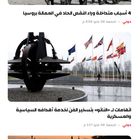
4 أسباب متداخلة وراء النقص الحاد في العمالة بروسيا
دولي
الجمعة 08 مايو 6:58 م
اتهامات لـ «الناتو» بتسخير الفن لخدمة أهدافه السياسية
والعسكرية
دولي
الجمعة 08 مايو 1:57 م