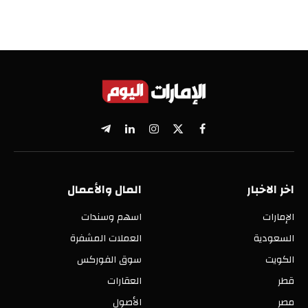
X
فيسبوك
الانستغرام
لينكدإن
تيلقرام
(Twitter)
اخر الاخبار
المال والأعمال
الإمارات
اسهم وسندات
السعودية
العملات المشفرة
الكويت
سوق الفوركس
قطر
العقارات
مصر
الأصول