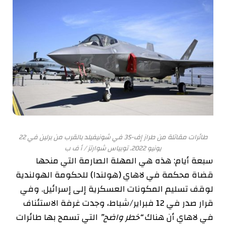
طائرات مقاتلة من طراز إف-35 في شونيفيلد بالقرب من برلين في 22
يونيو 2022.
توبياس شوارتز / أ ف ب
سبعة أيام: هذه هي المهلة الصارمة التي منحها
قضاة محكمة في لاهاي (هولندا) للحكومة الهولندية
لوقف تسليم المكونات العسكرية إلى إسرائيل. وفي
قرار صدر في 12 فبراير/شباط، وجدت غرفة الاستئناف
في لاهاي أن هناك
“خطر واضح”
التي تسمح بها طائرات