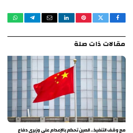
فيسبوك
تويتر
بينتيريست
لينكدإن
البريد
تيلقرام
واتساب
الإلكتروني
مقالات ذات صلة
مع وقف التنفيذ.. الصين تحكم بالإعدام على وزيري دفاع