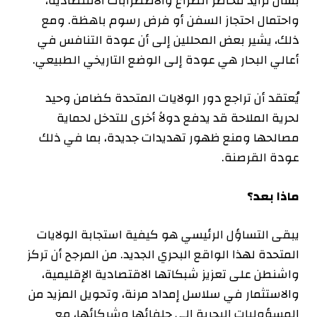
بشأن تزايد مخاطر الصراع والاضطرابات الاقتصادية،
واحتمال احتجاز السفن أو فرض رسوم باهظة. ومع
ذلك، يشير بعض المحللين إلى أن عودة التنافس في
أعالي البحار هي عودة إلى الوضع التاريخي الطبيعي.
يُعتقد أن تراجع دور الولايات المتحدة كضامن وحيد
لحرية الملاحة قد يدفع دولاً أخرى للتدخل لحماية
مصالحها ومنع ظهور تهديدات جديدة، بما في ذلك
عودة القرصنة.
ماذا بعد؟
يبقى التساؤل الرئيسي هو كيفية استجابة الولايات
المتحدة لهذا الواقع البحري الجديد. من المرجح أن تركز
واشنطن على تعزيز شبكاتها الاقتصادية الإقليمية،
والاستثمار في سلاسل إمداد مرنة، وتحويل المزيد من
المسؤوليات البحرية إلى حلفائها وشركائها، مع