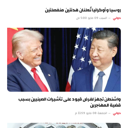
روسيا وأوكرانيا تُعلنان هدنتين منفصلتين
دولي
السبت 09 مايو 5:00 ص
واشنطن تجهز لفرض قيود على تأشيرات الصينيين بسبب
قضية المهاجرين
دولي
الجمعة 08 مايو 11:59 م