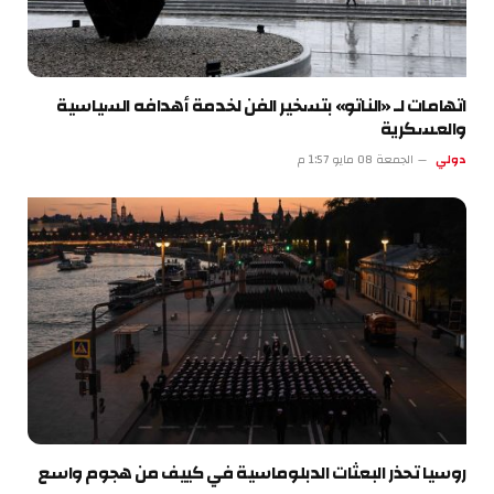
اتهامات لـ «الناتو» بتسخير الفن لخدمة أهدافه السياسية
والعسكرية
دولي
الجمعة 08 مايو 1:57 م
روسيا تحذر البعثات الدبلوماسية في كييف من هجوم واسع