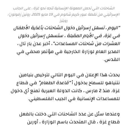
الشاحنات التي تحمل المعونة الإنسانية تتجه نحو غزة ، على الجانب
الإسرائيلي من نقطة عبور كريم شالوم في 19 مايو 2025.
رونين زفولون/
رويترز
“اليوم ، تسهل إسرائيل دخول الشاحنات بأغذية الأطفال
في غزة. في الأيام المقبلة ، ستسهل إسرائيل دخول
العشرات من شاحنات المساعدات”
، أخبر عدن بار تال ،
المدير العام لوزارة الخارجية في مؤتمر صحفي في
القدس.
يحدث هذا الإعلان في اليوم التالي لترخيص بنيامين
نتنياهو للسماح بدخول أ
“قاعدة الطعام”
في قطاع
غزة. منذ 2 مارس ، كانت الدولة العبرية تمنع أي دخول
للمساعدات الإنسانية في الجيب الفلسطيني.
وعندما سئل عن عدد الشاحنات التي دخلت بالفعل
قطاع غزة ، قال المتحدث باسم الوزارة ، أورين