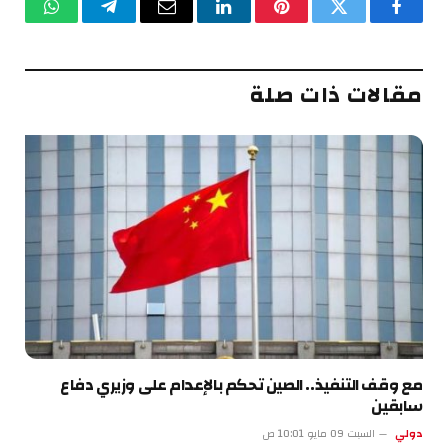
فيسبوك
تويتر
بينتيريست
لينكدإن
البريد
تيلقرام
واتساب
الإلكتروني
مقالات ذات صلة
مع وقف التنفيذ.. الصين تحكم بالإعدام على وزيري دفاع
سابقين
دولي
السبت 09 مايو 10:01 ص