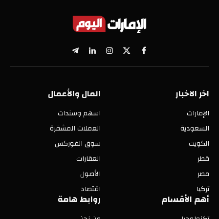
X
فيسبوك
الانستغرام
لينكدإن
تيلقرام
(Twitter)
اخر الاخبار
المال والأعمال
الإمارات
اسهم وسندات
السعودية
العملات المشفرة
الكويت
سوق الفوركس
قطر
العقارات
مصر
الأصول
تركيا
اقتصاد
أهم الأقسام
روابط هامة